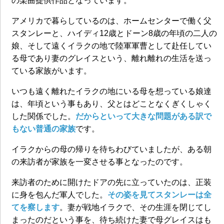
の楽曲提供作品となっています。
アメリカで暮らしているのは、ホームセンターで働く父
スタンレーと、ハイディ12歳とドーン8歳の年頃の二人の
娘、そして遠くイラクの地で陸軍軍曹として赴任してい
る母であり妻のグレイスという、離れ離れの生活を送っ
ている家族がいます。
いつも遠く離れたイラクの地にいる母を想っている娘達
は、年頃という事もあり、父とはどことなくぎくしゃく
した関係でした。
だからといって大きな問題がある訳で
もない普通の家族
です。
イラクからの母の帰りを待ちわびていましたが、ある朝
の来訪者が家族を一変させる事となったのです。
来訪者のために開けたドアの先に立っていたのは、正装
に身を包んだ軍人でした。
その姿を見てスタンレーは全
てを察します
。妻が戦地イラクで、その生涯を閉じてし
まったのだという事を、待ち続けた妻で母グレイスはも