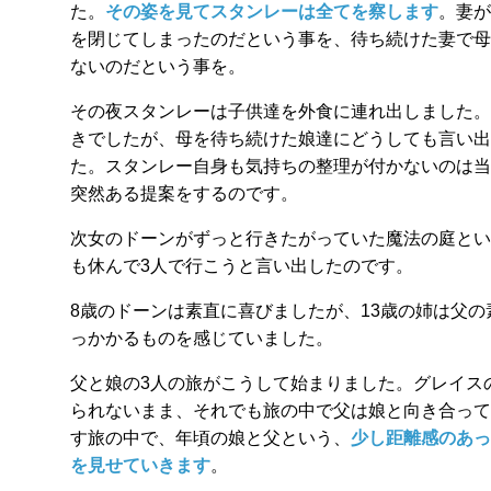
た。
その姿を見てスタンレーは全てを察します
。妻が
を閉じてしまったのだという事を、待ち続けた妻で母
ないのだという事を。
その夜スタンレーは子供達を外食に連れ出しました。
きでしたが、母を待ち続けた娘達にどうしても言い出
た。スタンレー自身も気持ちの整理が付かないのは当
突然ある提案をするのです。
次女のドーンがずっと行きたがっていた魔法の庭とい
も休んで3人で行こうと言い出したのです。
8歳のドーンは素直に喜びましたが、13歳の姉は父
っかかるものを感じていました。
父と娘の3人の旅がこうして始まりました。グレイス
られないまま、それでも旅の中で父は娘と向き合って
す旅の中で、年頃の娘と父という、
少し距離感のあっ
を見せていきます
。