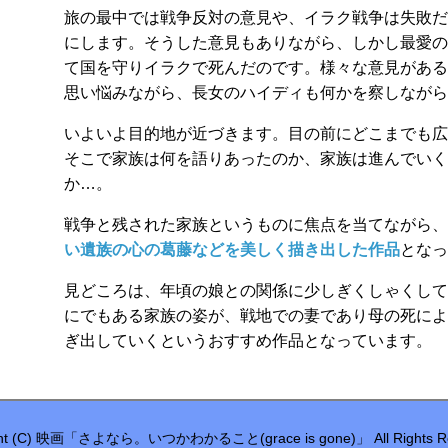
旅の最中では戦争反対の意見や、イラク戦争は失敗だ
にします。そうした意見もありながら、しかし最愛の
て国を守りイラクで死んだのです。様々な意見がある
思い悩みながら、長女のハイディも何かを察しながら
いよいよ目的地が近づきます。目の前にどこまでも広
そこで家族は何を語りあったのか、家族は進んでいく
か…。
戦争と残された家族というものに焦点を当てながら、
い遺族の心の葛藤などを美しく描き出した作品
となっ
見どころは、年頃の娘との関係に少しぎくしゃくして
にでもある家族の姿が、戦地での妻であり母の死によ
ぎ出していくというおすすめ作品となっています。
ght (C) 映画「さよなら。いつかわかること(grace is gone)」 All Rights Re